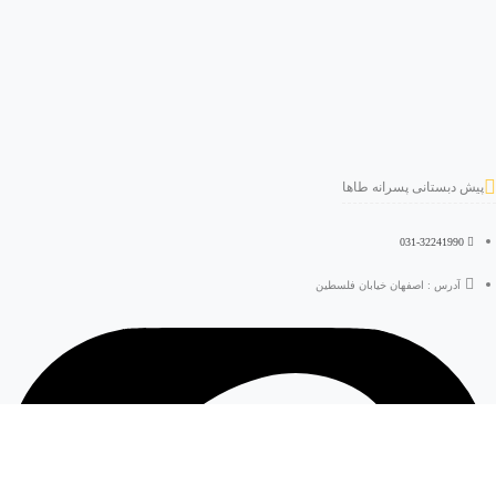
پیش دبستانی پسرانه طاها
031-32241990
آدرس : اصفهان خیابان فلسطین