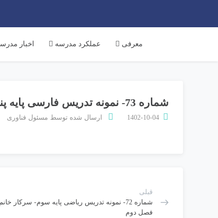
معرفی
عملکرد مدرسه
اخبار مدرس
شماره 73- نمونه تدریس فارسی پایه پنجم- سرکار خانم صفرزاده- انواع لحن در شعر
1402-10-04
ارسال شده توسط
مسئول فناوری
قبلی
شماره 72- نمونه تدریس ریاضی پایه سوم- سرکار خانم
فصل دوم