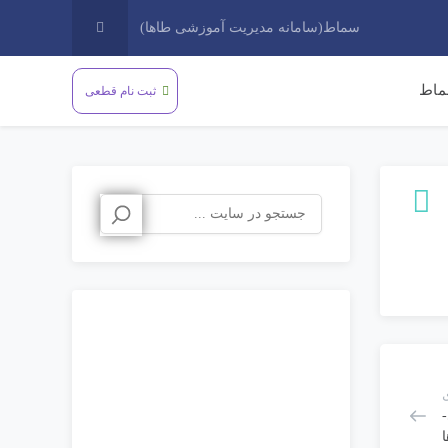
سماط(سامانه مدیریت آموزشی طاها)
اط
ثبت نام قطعی
جستجو
برای:
-
ا