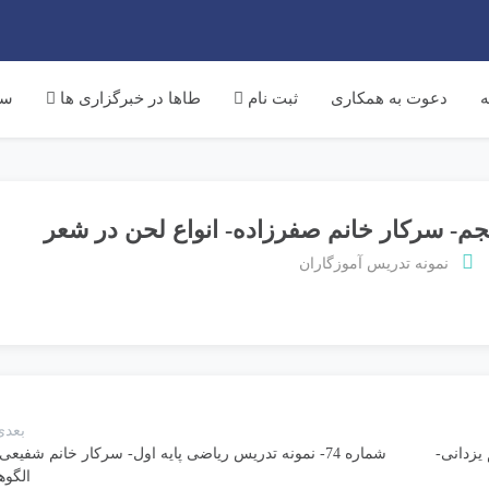
ه
دعوت به همکاری
ثبت نام
طاها در خبرگزاری ها
سم
نمونه تدریس آموزگاران
بعدی
 یزدانی-
شماره 74- نمونه تدریس ریاضی پایه اول- سرکار خانم شفیعی
الگوه