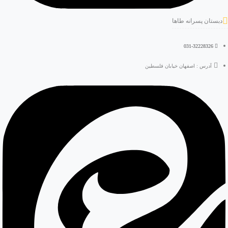
دبستان پسرانه طاها
031-32228326
آدرس : اصفهان خیابان فلسطین