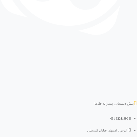
پیش دبستانی پسرانه طاها
031-32241990
آدرس : اصفهان خیابان فلسطین