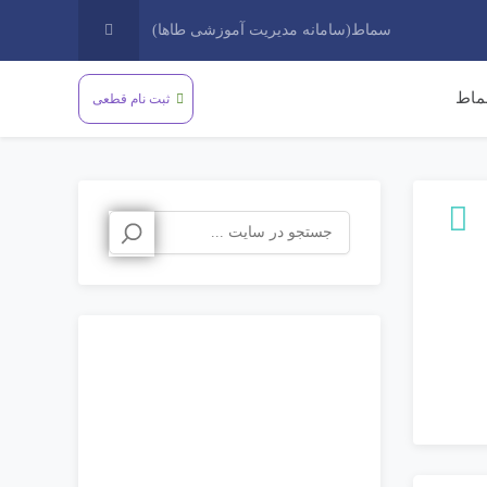
سماط(سامانه مدیریت آموزشی طاها)
اط
ثبت نام قطعی
جستجو
برای: